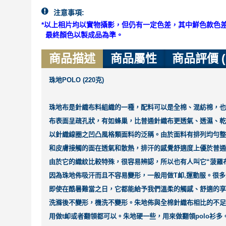
注意事項:
*以上相片均以實物攝影，但仍有一定色差，其中鮮色款色
最終顏色以製成品為準。
商品描述
商品屬性
商品評價 
珠地POLO (220克)
珠地布是針織布料組織的一種，配料可以是全棉、混紡棉，也可
布表面呈疏孔狀，有如蜂巢，比普通針織布更透氣、透濕、乾
以針織線圈之凹凸風格類面料的泛稱。由於面料有排列均勻整
和皮膚接觸的面在透氣和散熱，排汗的感覺舒適度上優於普通
由於它的織紋比較特殊，很容易辨認，所以也有人叫它“菠羅
因為珠地佈吸汗而且不容易變形，一般用做T卹,運動服。很多
即使在酷暑難當之日，它都能給予我們溫柔的觸感、舒適的享
洗滌後不變形，機洗不變形。朱地佈與全棉針織布相比的不足
用做t卹或者翻領都可以。朱地硬一些，用來做翻領polo衫多