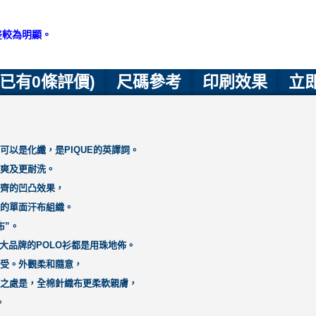
差較為明顯。
(已有0條評價)
尺碼參考
印刷效果
立
以是化纖，是PIQUE的英譯詞。
爽及更耐洗。
齊的凹凸效果，
的單面汗布組織。
布”。
大品牌的POLO衫都是用珠地佈。
受。外觀柔和隨意，
之處是，全棉針織布更柔軟親膚，
。