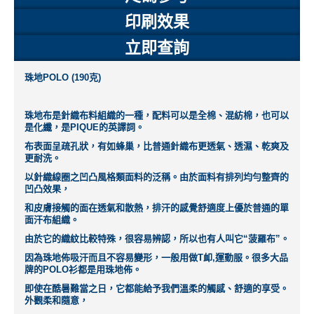
印刷效果
立即查詢
珠地POLO (190克)
珠地布是針織布料組織的一種，配料可以是全棉、混紡棉，也可以
是化纖，是PIQUE的英譯詞。
布表面呈疏孔狀，有如蜂巢，比普通針織布更透氣、透濕、乾爽及
更耐洗。
以針織線圈之凹凸風格類面料的泛稱。由於面料有排列均勻整齊的
凹凸效果，
和皮膚接觸的面在透氣和散熱，排汗的感覺舒適度上優於普通的單
面汗布組織。
由於它的織紋比較特殊，很容易辨認，所以也有人叫它“菠羅布”。
因為珠地佈吸汗而且不容易變形，一般用做T卹,運動服。很多大品
牌的POLO衫都是用珠地佈。
即使在酷暑難當之日，它都能給予我們溫柔的觸感、舒適的享受。
外觀柔和隨意，