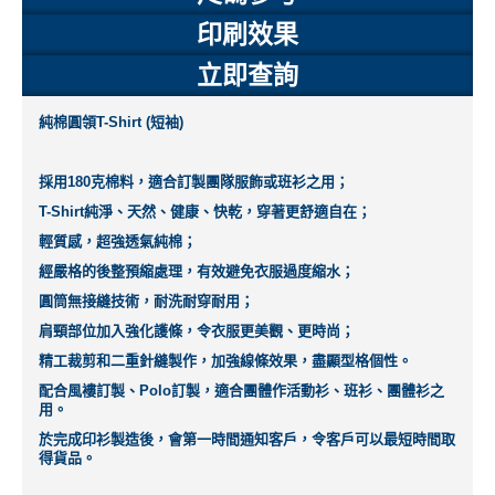
印刷效果
立即查詢
純棉圓領T-Shirt (短袖)
採用180克棉料，適合訂製團隊服飾或班衫之用；
T-Shirt純淨、天然、健康、快乾，穿著更舒適自在；
輕質感，超強透氣純棉；
經嚴格的後整預縮處理，有效避免衣服過度縮水；
圓筒無接縫技術，耐洗耐穿耐用；
肩頸部位加入強化護條，令衣服更美觀、更時尚；
精工裁剪和二重針縫製作，加強線條效果，盡顯型格個性。
配合風褸訂製、Polo訂製，適合團體作活動衫、班衫、團體衫之
用。
於完成印衫製造後，會第一時間通知客戶，令客戶可以最短時間取
得貨品。